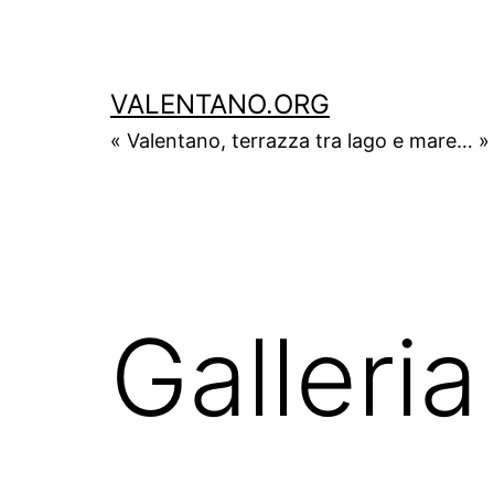
Salta
al
contenuto
VALENTANO.ORG
« Valentano, terrazza tra lago e mare… »
Galleri