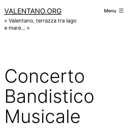
Salta
VALENTANO.ORG
Menu
al
« Valentano, terrazza tra lago
contenuto
e mare… »
Concerto
Bandistico
Musicale